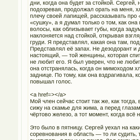
дни, когда она будет за стойкой. Сергей, 
подозревая, продолжал орать на меня, х
плечу своей лапищей, рассказывать про 
«сушку», а я думал только о том, как она
волосы, как облизывает губы, когда заду
наклоняется над стойкой, открывая взгл
груди. Я представлял, какая она там, по
Представлял её запах. Не дезодорант и д
настоящий, — той женщины, которая спит
не любит его. Я был уверен, что не любит
она отстранялась, когда он мимоходом х
заднице. По тому, как она вздрагивала, к
повышал голос.
<a href=></a>
Мой член сейчас стоит так же, как тогда, 
сижу на скамье для жима, а перед глаза
чёртово железо, а тот момент, когда всё 
Это было в пятницу. Сергей уехал на как
соревнования в область — то ли судить, 