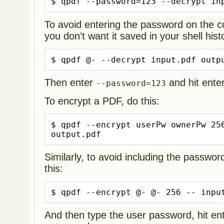
$ qpdf --password=123 --decrypt in
To avoid entering the password on the 
you don’t want it saved in your shell hist
$ qpdf @- --decrypt input.pdf outp
Then enter
and hit ente
--password=123
To encrypt a PDF, do this:
$ qpdf --encrypt userPw ownerPw 256
output.pdf
Similarly, to avoid including the passw
this:
$ qpdf --encrypt @- @- 256 -- inpu
And then type the user password, hit en