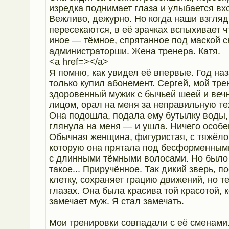
изредка поднимает глаза и улыбается в
Вежливо, дежурно. Но когда наши взгля
пересекаются, в её зрачках вспыхивает ч
иное — тёмное, спрятанное под маской 
администраторши. Жена тренера. Катя.
<a href=></a>
Я помню, как увидел её впервые. Год наз
только купил абонемент. Сергей, мой тре
здоровенный мужик с бычьей шеей и веч
лицом, орал на меня за неправильную те
Она подошла, подала ему бутылку воды,
глянула на меня — и ушла. Ничего особе
Обычная женщина, фигуристая, с тяжёло
которую она прятала под бесформенным
с длинными тёмными волосами. Но было 
такое... Приручённое. Так дикий зверь, 
клетку, сохраняет грацию движений, но те
глазах. Она была красива той красотой, 
замечает муж. Я стал замечать.
Мои тренировки совпадали с её сменами