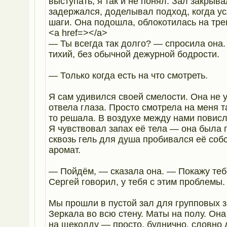
выступать, я так и не понял. Зал закрыва
задержался, доделывал подход, когда у
шаги. Она подошла, облокотилась на тр
<a href=></a>
— Ты всегда так долго? — спросила она.
тихий, без обычной дежурной бодрости.
— Только когда есть на что смотреть.
Я сам удивился своей смелости. Она не 
отвела глаза. Просто смотрела на меня та
то решала. В воздухе между нами повис
Я чувствовал запах её тела — она была 
сквозь гель для душа пробивался её соб
аромат.
— Пойдём, — сказала она. — Покажу теб
Сергей говорил, у тебя с этим проблемы.
Мы прошли в пустой зал для групповых з
Зеркала во всю стену. Маты на полу. Он
на щеколду — просто, буднично, словно 