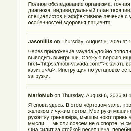
Полное обследование организма, точная
диагноза, индивидуальный план терапии,
специалистов и эффективное лечение с 
особенностей здоровья пациента.
JasonilliX
on
Thursday, August 6, 2026 at 
Через приложение Vavada удобно пополн
выводить выигрыши. Свежую версию ищи
href="https://mobi-vavada.com/">скачать в
казино</a>. Инструкция по установке ест
загрузки.
MarioMub
on
Thursday, August 6, 2026 at 
Я снова здесь. В этом чёртовом зале, п
железом и чужим потом. Мои руки машин
рукоятку тренажёра, мышцы ноют привыч
мысли — мысли совсем не о спорте. Я см
Она сидит за стойкой ресепшена, переби