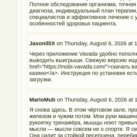
Полное обследование организма, точная
диагноза, индивидуальный план терапии,
специалистов и эффективное лечение с 
особенностей здоровья пациента.
JasonilliX
on
Thursday, August 6, 2026 at 
Через приложение Vavada удобно пополн
выводить выигрыши. Свежую версию ищи
href="https://mobi-vavada.com/">скачать в
казино</a>. Инструкция по установке ест
загрузки.
MarioMub
on
Thursday, August 6, 2026 at 
Я снова здесь. В этом чёртовом зале, п
железом и чужим потом. Мои руки машин
рукоятку тренажёра, мышцы ноют привыч
мысли — мысли совсем не о спорте. Я см
Она сидит за стойкой ресепшена, переби