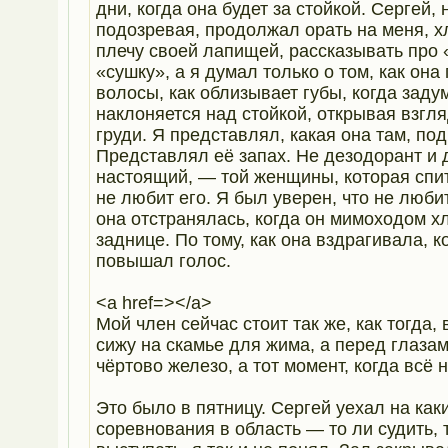
дни, когда она будет за стойкой. Сергей, 
подозревая, продолжал орать на меня, х
плечу своей лапищей, рассказывать про 
«сушку», а я думал только о том, как она
волосы, как облизывает губы, когда заду
наклоняется над стойкой, открывая взгл
груди. Я представлял, какая она там, по
Представлял её запах. Не дезодорант и д
настоящий, — той женщины, которая спит
не любит его. Я был уверен, что не любит
она отстранялась, когда он мимоходом х
заднице. По тому, как она вздрагивала, к
повышал голос.
<a href=></a>
Мой член сейчас стоит так же, как тогда, 
сижу на скамье для жима, а перед глаза
чёртово железо, а тот момент, когда всё 
Это было в пятницу. Сергей уехал на как
соревнования в область — то ли судить, 