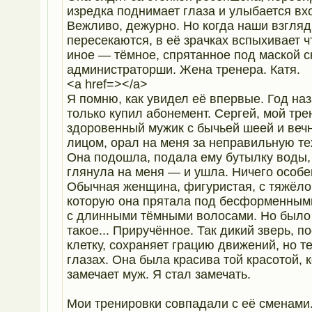
изредка поднимает глаза и улыбается в
Вежливо, дежурно. Но когда наши взгля
пересекаются, в её зрачках вспыхивает ч
иное — тёмное, спрятанное под маской 
администраторши. Жена тренера. Катя.
<a href=></a>
Я помню, как увидел её впервые. Год наз
только купил абонемент. Сергей, мой тре
здоровенный мужик с бычьей шеей и веч
лицом, орал на меня за неправильную те
Она подошла, подала ему бутылку воды,
глянула на меня — и ушла. Ничего особе
Обычная женщина, фигуристая, с тяжёло
которую она прятала под бесформенным
с длинными тёмными волосами. Но было 
такое... Приручённое. Так дикий зверь, 
клетку, сохраняет грацию движений, но те
глазах. Она была красива той красотой, 
замечает муж. Я стал замечать.
Мои тренировки совпадали с её сменами