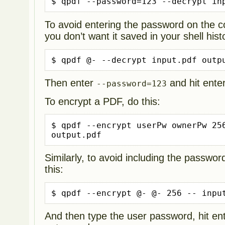
$ qpdf --password=123 --decrypt in
To avoid entering the password on the 
you don’t want it saved in your shell hist
$ qpdf @- --decrypt input.pdf outp
Then enter
and hit ente
--password=123
To encrypt a PDF, do this:
$ qpdf --encrypt userPw ownerPw 256
output.pdf
Similarly, to avoid including the passw
this:
$ qpdf --encrypt @- @- 256 -- inpu
And then type the user password, hit en