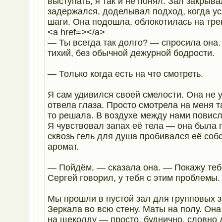
выступать, я так и не понял. Зал закрыва
задержался, доделывал подход, когда у
шаги. Она подошла, облокотилась на тр
<a href=></a>
— Ты всегда так долго? — спросила она.
тихий, без обычной дежурной бодрости.
— Только когда есть на что смотреть.
Я сам удивился своей смелости. Она не 
отвела глаза. Просто смотрела на меня та
то решала. В воздухе между нами повис
Я чувствовал запах её тела — она была 
сквозь гель для душа пробивался её соб
аромат.
— Пойдём, — сказала она. — Покажу теб
Сергей говорил, у тебя с этим проблемы.
Мы прошли в пустой зал для групповых з
Зеркала во всю стену. Маты на полу. Он
на щеколду — просто, буднично, словно 